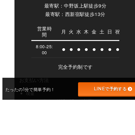
最寄駅：中野坂上駅徒歩9分
最寄駅：西新宿駅徒歩13分
営業時
月
火
水
木
金
土
日
祝
間
8:00-25:
⚫︎
⚫︎
⚫︎
⚫︎
⚫︎
⚫︎
⚫︎
⚫︎
00
完全予約制です
お支払い方法
LINEで予約する
たったの1分で簡単予約！
現金
クレジットカード(全ブランド対応)
PayPay・楽天Pay・auPay・メルPayなどの電子決済
対応
Spolog(スポログ)のサービス内容